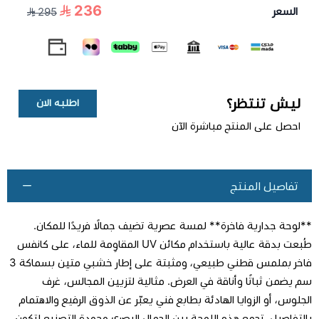
236
السعر
295
ليش تنتظر؟
اطلبه الان
احصل على المنتج مباشرة الآن
تفاصيل المنتج
**لوحة جدارية فاخرة** لمسة عصرية تضيف جمالًا فريدًا للمكان.
طُبعت بدقة عالية باستخدام مكائن UV المقاوِمة للماء، على كانفس
فاخر بملمس قطني طبيعي، ومثبتة على إطار خشبي متين بسماكة 3
سم يضمن ثباتًا وأناقة في العرض. مثالية لتزيين المجالس، غرف
اطلب المنتج
الجلوس، أو الزوايا الهادئة بطابع فني يعبّر عن الذوق الرفيع والاهتمام
بالتفاصيل. تجمع هذه اللوحة بين الجمال البصري وجودة التصنيع لتكون