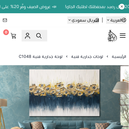
📣 عروض الصيف وفّر 20% على اللوحات الحين.. واكسب 200 ريال رصيد بمحفظتك لطلبك الجاي!
العربية
|
ريال سعودي
0
Ebbdaa art
الرئيسية
لوحات جدارية فنية
لوحة جدارية فنية C1048