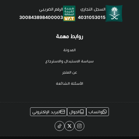
السجل التجاري
الرقم الضريبي
4031053015
300843898400003
روابط مهمة
المدونة
سياسة الاستبدال والاسترجاع
عن المتجر
الأسئلة الشائعة
واتساب
الجوال
البريد الإلكتروني