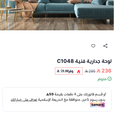
لوحة جدارية فنية C1048
236
وفر
59.00
295
متوفر