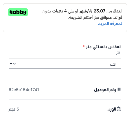
المقاس بالسنتي متر
*
اختر
رقم الموديل
62e5c154e1741
الوزن
5 كجم