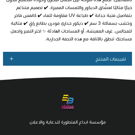
خيارًا مثاليًا لعشّاق الديكور واللمسات المميزة. ✔️ تصميم متناغم
بتفاصيل فنية جذابة ✔️ طباعة UV مقاومة للماء ✔️ كانفس فاخر
وخشب بسماكة 3 سم ✔️ ديكور جداري مودرن بطابع راقٍ ✔️ مثالية
للمجالس، غرف المعيشة، أو المساحات الهادئة ✨ اختر التميز واجعل
مساحتك تنطق بالأناقة مع هذه التحفة الجدارية.
تقييمات المنتج
مؤسسة ابداع المتطورة للدعاية والاعلان