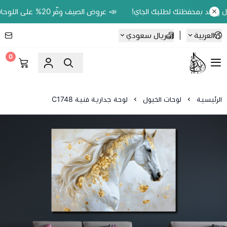
📣 عروض الصيف وفّر 20% على اللوحات الحين.. واكسب 200 ريال رصيد بمحفظتك لطلبك الجاي!
العربية
|
ريال سعودي
0
Ebbdaa art
الرئيسية
لوحات الخيول
لوحة جدارية فنية C1748