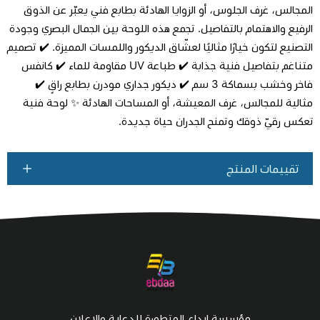
المجالس، غرف الجلوس، أو الزوايا الهادئة بطابع فني يعبّر عن الذوق
الرفيع والاهتمام بالتفاصيل. تجمع هذه اللوحة بين الجمال البصري وجودة
التصنيع لتكون خيارًا مثاليًا لعشّاق الديكور واللمسات المميزة. ✔️ تصميم
متناغم بتفاصيل فنية جذابة ✔️ طباعة UV مقاومة للماء ✔️ كانفس
فاخر وخشب بسماكة 3 سم ✔️ ديكور جداري مودرن بطابع راقٍ ✔️
مثالية للمجالس، غرف المعيشة، أو المساحات الهادئة ✨ لوحة فنية
تعكس رقيّ ذوقك وتمنح الجدران حياة جديدة.
تقييمات المنتج
مؤسسة ابداع المتطورة للدعاية والاعلان