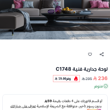
لوحة جدارية فنية C1748
236
وفر
59.00
295
متوفر