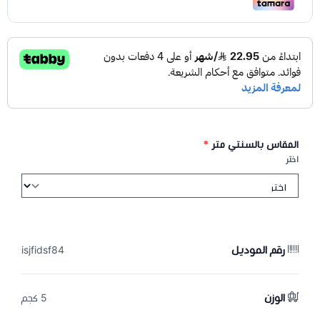
المقاس بالسنتي متر
*
اختر
رقم الموديل
isjfidsf84
الوزن
5 كجم