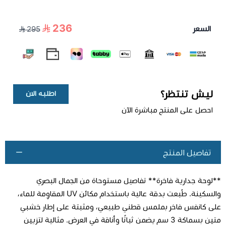
236
السعر
295
ليش تنتظر؟
اطلبه الان
احصل على المنتج مباشرة الآن
تفاصيل المنتج
**لوحة جدارية فاخرة** تفاصيل مستوحاة من الجمال البصري
والسكينة. طُبعت بدقة عالية باستخدام مكائن UV المقاوِمة للماء،
على كانفس فاخر بملمس قطني طبيعي، ومثبتة على إطار خشبي
متين بسماكة 3 سم يضمن ثباتًا وأناقة في العرض. مثالية لتزيين
اطلب المنتج