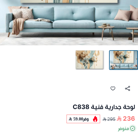
لوحة جدارية فنية C838
236
وفر
59.00
295
متوفر