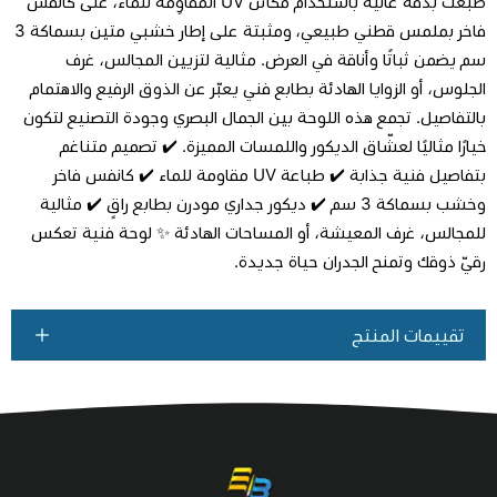
طُبعت بدقة عالية باستخدام مكائن UV المقاوِمة للماء، على كانفس
فاخر بملمس قطني طبيعي، ومثبتة على إطار خشبي متين بسماكة 3
سم يضمن ثباتًا وأناقة في العرض. مثالية لتزيين المجالس، غرف
اطلب المنتج
الجلوس، أو الزوايا الهادئة بطابع فني يعبّر عن الذوق الرفيع والاهتمام
بالتفاصيل. تجمع هذه اللوحة بين الجمال البصري وجودة التصنيع لتكون
خيارًا مثاليًا لعشّاق الديكور واللمسات المميزة. ✔️ تصميم متناغم
بتفاصيل فنية جذابة ✔️ طباعة UV مقاومة للماء ✔️ كانفس فاخر
وخشب بسماكة 3 سم ✔️ ديكور جداري مودرن بطابع راقٍ ✔️ مثالية
للمجالس، غرف المعيشة، أو المساحات الهادئة ✨ لوحة فنية تعكس
رقيّ ذوقك وتمنح الجدران حياة جديدة.
تقييمات المنتج