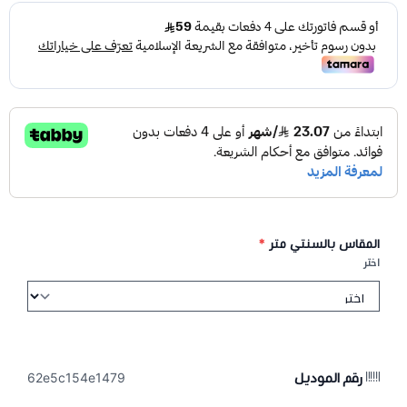
المقاس بالسنتي متر
*
اختر
رقم الموديل
62e5c154e1479