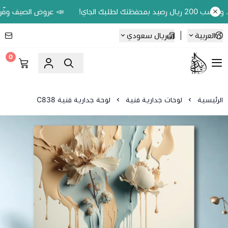
📣 عروض الصيف وفّر 20% على اللوحات الحين.. واكسب 200 ريال رصيد بمحفظتك لطلبك الجاي!
العربية
|
ريال سعودي
0
Ebbdaa art
الرئيسية
لوحات جدارية فنية
لوحة جدارية فنية C838