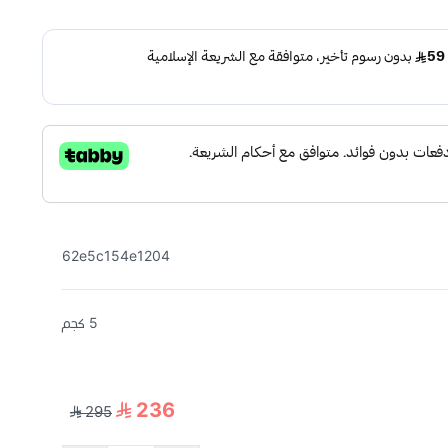
62e5c154e1204
5 كجم
236
295