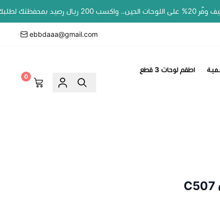
بك الجاي!
ebbdaaa@gmail.com
مية
اطقم لوحات 3 قطع
0
C