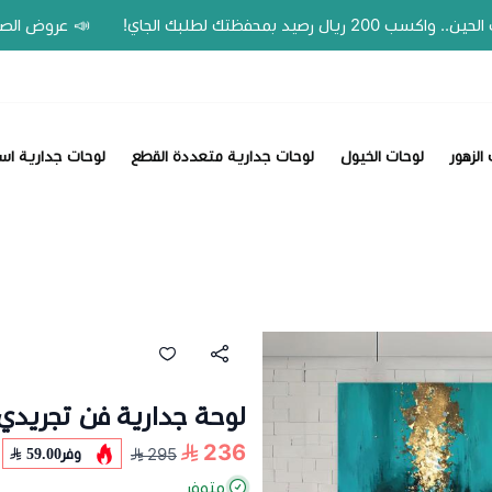
📣 عروض الصيف وفّر 20% على اللوحات الحين.. واكسب 200 ريال رصيد بمحفظتك لطل
الزهور
لوحات الخيول
لوحات جدارية متعددة القطع
لوحات جدارية اس
لوحة جدارية فن تجريدي 507
236
وفر
59.00
295
متوفر