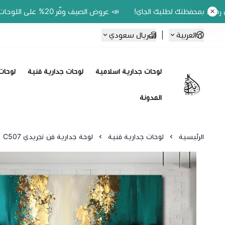
📣 عروض الصيف وفّر 20% على اللوحات الحين.. واكسب 200 ريال رصيد بمحفظتك لطلبك الجاي!
العربية
|
ريال سعودي
لوحات جدارية اسلامية
لوحات جدارية فنية
لوحات 
Ebbdaa art
المدونة
الرئيسية
لوحات جدارية فنية
لوحة جدارية فن تجريدي C507