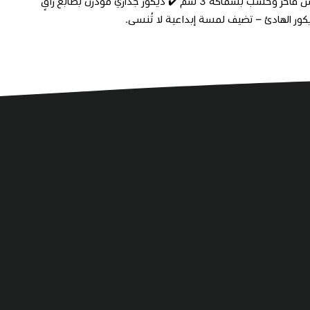
المميزة. ✔️ تصميم متناغم بتفاصيل فنية جذابة ✔️ طباعة UV مقاومة للماء ✔️ كانفس فاخر وخشب بسماكة 3 سم ✔️ ديكور جداري مودرن بطابع راقٍ
كور الهادئ – تضيف لمسة إبداعية لا تُنسى.