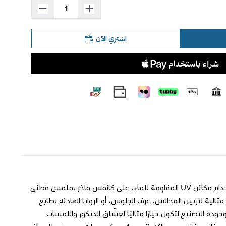
اشتري الآن
**لوحة جدارية فاخرة** نقوش فنية تنبض بالإبداع والتميز. طُبعت بدقة عالية باستخدام مكائن UV المقاوِمة للماء، على كانفس فاخر بملمس قطني
ن ثباتًا وأناقة في العرض. مثالية لتزيين المجالس، غرف الجلوس، أو الزوايا الهادئة بطابع
جودة التصنيع لتكون خيارًا مثاليًا لعشّاق الديكور واللمسات