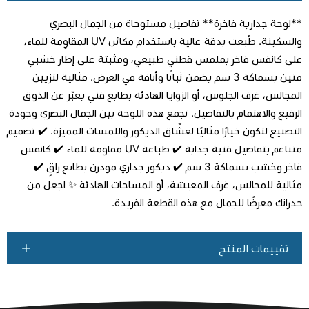
**لوحة جدارية فاخرة** تفاصيل مستوحاة من الجمال البصري
والسكينة. طُبعت بدقة عالية باستخدام مكائن UV المقاوِمة للماء،
على كانفس فاخر بملمس قطني طبيعي، ومثبتة على إطار خشبي
متين بسماكة 3 سم يضمن ثباتًا وأناقة في العرض. مثالية لتزيين
اطلب المنتج
المجالس، غرف الجلوس، أو الزوايا الهادئة بطابع فني يعبّر عن الذوق
الرفيع والاهتمام بالتفاصيل. تجمع هذه اللوحة بين الجمال البصري وجودة
التصنيع لتكون خيارًا مثاليًا لعشّاق الديكور واللمسات المميزة. ✔️ تصميم
متناغم بتفاصيل فنية جذابة ✔️ طباعة UV مقاومة للماء ✔️ كانفس
فاخر وخشب بسماكة 3 سم ✔️ ديكور جداري مودرن بطابع راقٍ ✔️
مثالية للمجالس، غرف المعيشة، أو المساحات الهادئة ✨ اجعل من
جدرانك معرضًا للجمال مع هذه القطعة الفريدة.
تقييمات المنتج