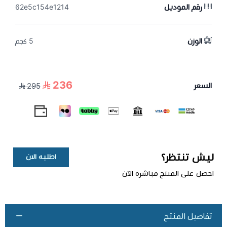
رقم الموديل
62e5c154e1214
الوزن
5 كجم
236
السعر
295
ليش تنتظر؟
اطلبه الان
احصل على المنتج مباشرة الآن
تفاصيل المنتج