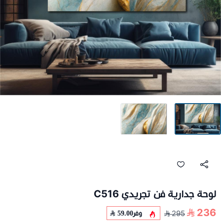
لوحة جدارية فن تجريدي C516
236
وفر
59.00
295