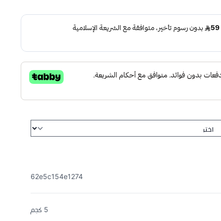
62e5c154e1274
5 كجم