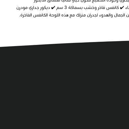
واللمسات المميزة. ✔️ تصميم متناغم بتفاصيل فنية جذابة ✔️ طباعة UV مقاومة للماء ✔️ كانفس فاخر وخشب بسماكة 3 سم ✔️ ديكور جداري مودرن
لجمال والهدوء لجدران منزلك مع هذه اللوحة الكانفس الفاخرة.