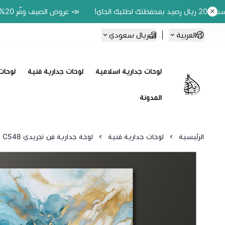
📣 عروض الصيف وفّر 20% على اللوحات الحين.. واكسب 200 ريال رصيد بمحفظتك لطلبك الجاي!
العربية
|
ريال سعودي
لوحات جدارية اسلامية
لوحات جدارية فنية
لوحات 
Ebbdaa art
المدونة
الرئيسية
لوحات جدارية فنية
لوحة جدارية فن تجريدي C548