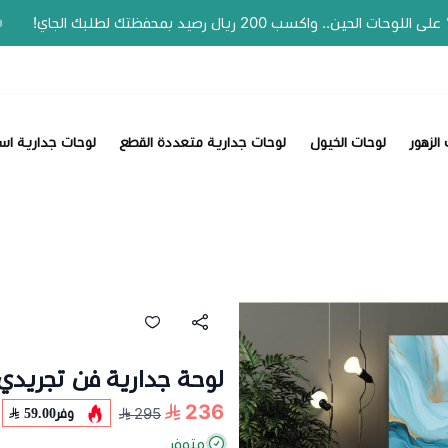
📣 عروض الصيف وفّر 20% 
الزهور
لوحات الخيول
لوحات جدارية متعددة القطع
لوحات جدارية اس
لوحة جدارية فن تجريدي 548
236
وفر
59.00
295
متوفر