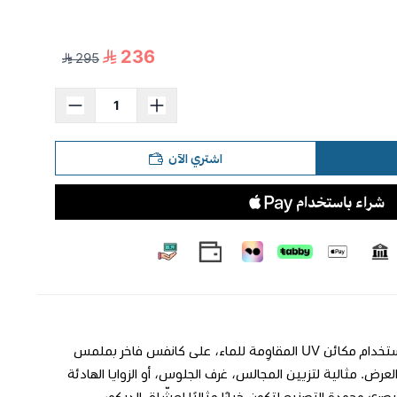
236
295
اشتري الآن
**لوحة جدارية فاخرة** تركيبة ألوان هادئة تترك انطباعًا مريحًا. طُبعت بدقة عالية باستخدام مكائن UV المقاوِمة للماء، على كانفس فاخر بملمس
اكة 3 سم يضمن ثباتًا وأناقة في العرض. مثالية لتزيين المجالس، غرف الجلوس، أو الزوايا الهادئة
صري وجودة التصنيع لتكون خيارًا مثاليًا لعشّاق الديكور