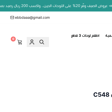
على اللوحات الحين.. واكسب 200 ريال رصيد بمحفظتك لطلبك الجاي!
ebbdaaa@gmail.com
مية
اطقم لوحات 3 قطع
0
C