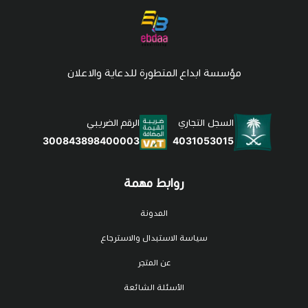
مؤسسة ابداع المتطورة للدعاية والاعلان
السجل التجاري
الرقم الضريبي
4031053015
300843898400003
روابط مهمة
المدونة
سياسة الاستبدال والاسترجاع
عن المتجر
الأسئلة الشائعة