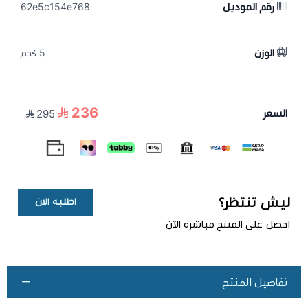
رقم الموديل
62e5c154e768
الوزن
5 كجم
236
السعر
295
ليش تنتظر؟
اطلبه الان
احصل على المنتج مباشرة الآن
تفاصيل المنتج