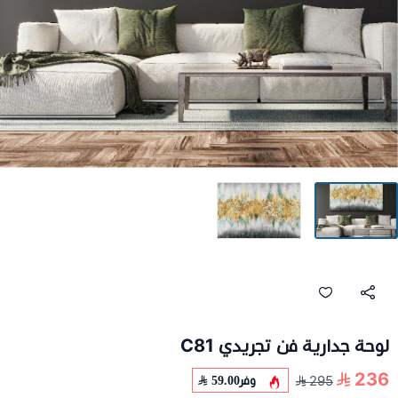
لوحة جدارية فن تجريدي C81
236
وفر
59.00
295