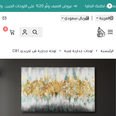
📣 عروض الصيف وفّر 20% على اللوحات الحين.. واكسب 200 ريال رصيد بمحفظتك لطلبك الجاي!
العربية
|
ريال سعودي
0
Ebbdaa art
الرئيسية
لوحات جدارية فنية
لوحة جدارية فن تجريدي C81