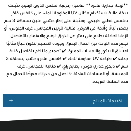
**لوحة جدارية فاخرة** تفاصيل زخرفية تعكس الذوق الرفيع. طُبعت
بدقة عالية باستخدام مكائن UV المقاوِمة للماء، على كانفس فاخر
بملمس قطني طبيعي، ومثبتة على إطار خشبي متين بسماكة 3 سم
يضمن ثباتًا وأناقة في العرض. مثالية لتزيين المجالس، غرف الجلوس، أو
اطلب المنتج
الزوايا الهادئة بطابع فني يعبّر عن الذوق الرفيع والاهتمام بالتفاصيل.
تجمع هذه اللوحة بين الجمال البصري وجودة التصنيع لتكون خيارًا مثاليًا
لعشّاق الديكور واللمسات المميزة. ✔️ تصميم متناغم بتفاصيل فنية
جذابة ✔️ طباعة UV مقاومة للماء ✔️ كانفس فاخر وخشب بسماكة 3
سم ✔️ ديكور جداري مودرن بطابع راقٍ ✔️ مثالية للمجالس، غرف
المعيشة، أو المساحات الهادئة ✨ اجعل من جدرانك معرضًا للجمال مع
هذه القطعة الفريدة.
تقييمات المنتج