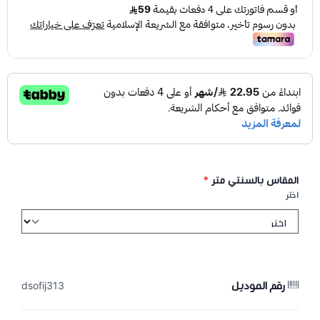
المقاس بالسنتي متر
*
اختر
رقم الموديل
dsofij313