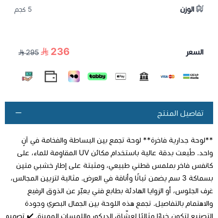
الوزن
5 كجم
236
السعر
295
تفاصيل المنتج
**لوحة جدارية فاخرة** لوحة تجمع بين البساطة والفخامة في آنٍ
واحد. طُبعت بدقة عالية باستخدام مكائن UV المقاوِمة للماء، على
كانفس فاخر بملمس قطني طبيعي، ومثبتة على إطار خشبي متين
بسماكة 3 سم يضمن ثباتًا وأناقة في العرض. مثالية لتزيين المجالس،
غرف الجلوس، أو الزوايا الهادئة بطابع فني يعبّر عن الذوق الرفيع
والاهتمام بالتفاصيل. تجمع هذه اللوحة بين الجمال البصري وجودة
التصنيع لتكون خيارًا مثاليًا لعشّاق الديكور واللمسات المميزة. ✔️ تصميم