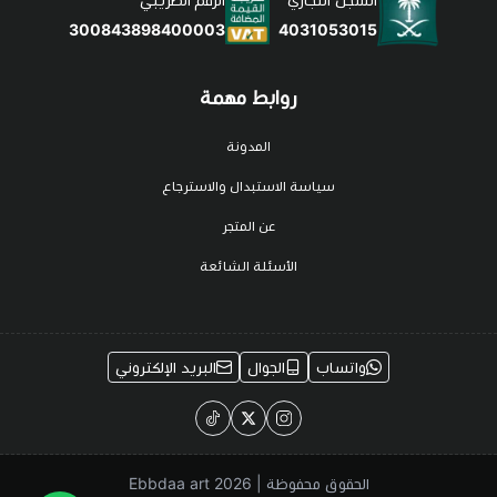
الرقم الضريبي
4031053015
300843898400003
روابط مهمة
المدونة
سياسة الاستبدال والاسترجاع
عن المتجر
الأسئلة الشائعة
واتساب
الجوال
البريد الإلكتروني
الحقوق محفوظة | 2026
Ebbdaa art