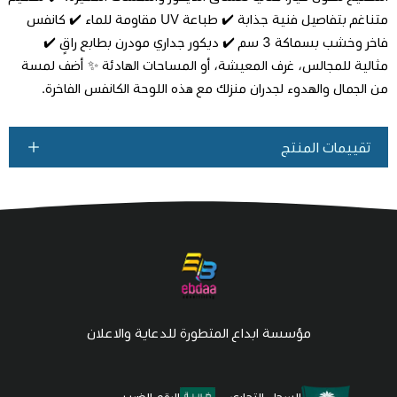
متناغم بتفاصيل فنية جذابة ✔️ طباعة UV مقاومة للماء ✔️ كانفس
فاخر وخشب بسماكة 3 سم ✔️ ديكور جداري مودرن بطابع راقٍ ✔️
مثالية للمجالس، غرف المعيشة، أو المساحات الهادئة ✨ أضف لمسة
من الجمال والهدوء لجدران منزلك مع هذه اللوحة الكانفس الفاخرة.
تقييمات المنتج
مؤسسة ابداع المتطورة للدعاية والاعلان
السجل التجاري