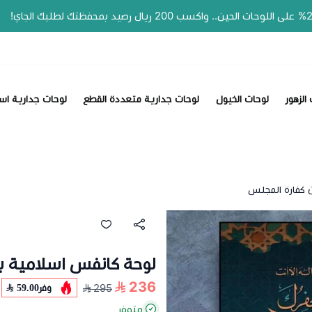
📣 عروض الصي
الزهور
لوحات الخيول
لوحات جدارية متعددة القطع
لوحات جدارية اس
 كفارة المجلس
لوحة كانفس اسلامية ب
236
وفر
59.00
295
متوفر