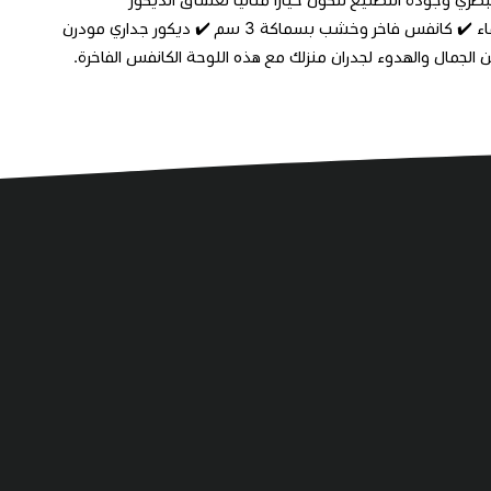
واللمسات المميزة. ✔️ تصميم متناغم بتفاصيل فنية جذابة ✔️ طباعة UV مقاومة للماء ✔️ كانفس فاخر وخشب بسماكة 3 سم ✔️ ديكور جداري مودرن
لجمال والهدوء لجدران منزلك مع هذه اللوحة الكانفس الفاخرة.