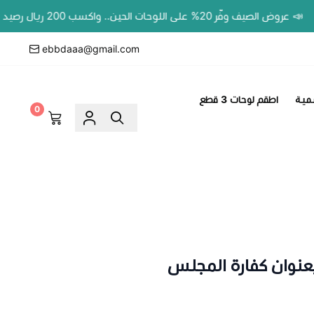
ف وفّر 20% على اللوحات الحين.. واكسب 200 ريال رصيد بمحفظتك لطلبك الجاي!
ebbdaaa@gmail.com
مية
اطقم لوحات 3 قطع
0
عنوان كفارة المجلس