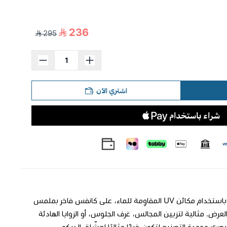
236
295
اشتري الآن
**لوحة جدارية فاخرة** لمسة عصرية تضيف جمالًا فريدًا للمكان. طُبعت بدقة عالية باستخدام مكائن UV المقاوِمة للماء، على كانفس فاخر بملمس
اكة 3 سم يضمن ثباتًا وأناقة في العرض. مثالية لتزيين المجالس، غرف الجلوس، أو الزوايا الهادئة
صري وجودة التصنيع لتكون خيارًا مثاليًا لعشّاق الديكور