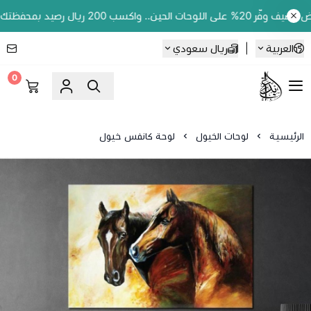
اكسب 200 ريال رصيد بمحفظتك لطلبك الجاي!
العربية
|
ريال سعودي
0
Ebbdaa art
الرئيسية
لوحات الخيول
لوحة كانفس خيول