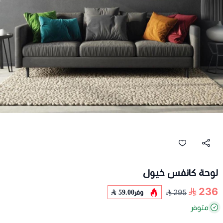
لوحة كانفس خيول
236
وفر
59.00
295
متوفر