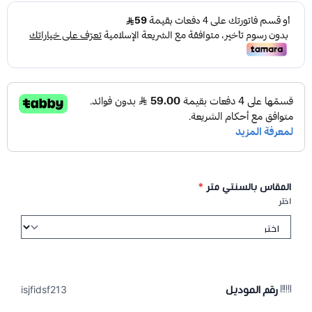
المقاس بالسنتي متر
*
اختر
رقم الموديل
isjfidsf213