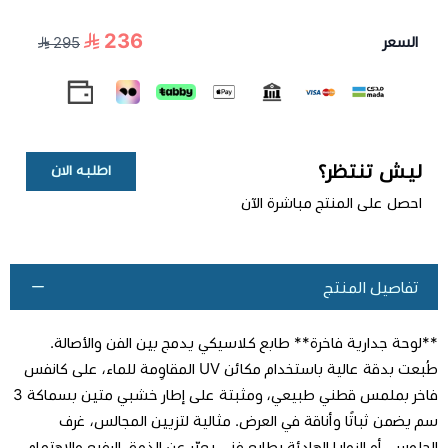
236
السعر
295
ليش تنتظر؟
اطلبه الان
احصل على المنتج مباشرة الآن
تفاصيل المنتج
**لوحة جدارية فاخرة** طابع كلاسيكي يدمج بين الفن والأصالة.
طُبعت بدقة عالية باستخدام مكائن UV المقاوِمة للماء، على كانفس
فاخر بملمس قطني طبيعي، ومثبتة على إطار خشبي متين بسماكة 3
سم يضمن ثباتًا وأناقة في العرض. مثالية لتزيين المجالس، غرف
اطلب المنتج
الجلوس، أو الزوايا الهادئة بطابع فني يعبّر عن الذوق الرفيع والاهتمام