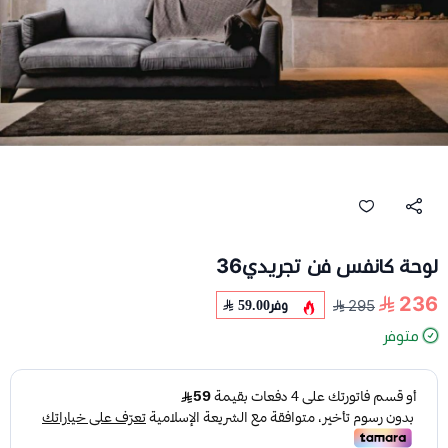
لوحة كانفس فن تجريدي36
236
وفر
59.00
295
متوفر