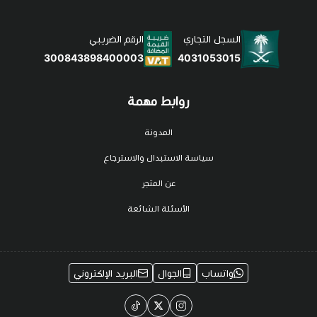
السجل التجاري
الرقم الضريبي
4031053015
300843898400003
روابط مهمة
المدونة
سياسة الاستبدال والاسترجاع
عن المتجر
الأسئلة الشائعة
واتساب
الجوال
البريد الإلكتروني