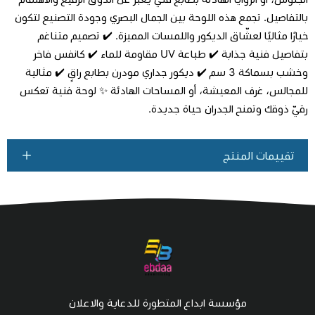
بالتفاصيل. تجمع هذه اللوحة بين الجمال البصري وجودة التصنيع لتكون
خيارًا مثاليًا لعشّاق الديكور واللمسات المميزة. ✔️ تصميم متناغم
بتفاصيل فنية جذابة ✔️ طباعة UV مقاومة للماء ✔️ كانفس فاخر
وخشب بسماكة 3 سم ✔️ ديكور جداري مودرن بطابع راقٍ ✔️ مثالية
للمجالس، غرف المعيشة، أو المساحات الهادئة ✨ لوحة فنية تعكس
رقيّ ذوقك وتمنح الجدران حياة جديدة.
تقييمات المنتج
مؤسسة ابداع المتطورة للدعاية والاعلان