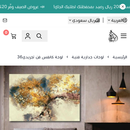
📣 عروض الصيف وفّر 20% على اللوحات الحين.. واكسب 200 ريال رصيد بمحفظتك لطلبك الجاي!
العربية
|
ريال سعودي
0
Ebbdaa art
الرئيسية
لوحات جدارية فنية
لوحة كانفس فن تجريدي36