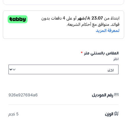
المقاس بالسنتي متر
*
اختر
رقم الموديل
926e927694a6
الوزن
5 كجم